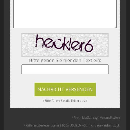
Bitte geben Sie hier den Text ein:
NACHRICHT VERSENDEN
(Bitte füllen Sie alle Felder aus!)
1
*
inkl. MwSt.; zzgl. Versandkosten
2
*
differenzbesteuert gemäß §25a UStG.;MwSt. nicht ausweisbar; zzgl.