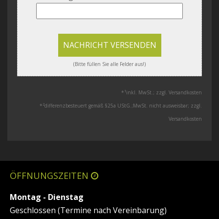
NACHRICHT VERSENDEN
(Bitte füllen Sie alle Felder aus!)
1
*
inkl. MwSt.; zzgl. Versandkosten
2
*
differenzbesteuert gemäß §25a UStG.;MwSt. nicht ausweisbar; zzgl.
Versandkosten
ÖFFNUNGSZEITEN
Montag - Dienstag
Geschlossen (Termine nach Vereinbarung)