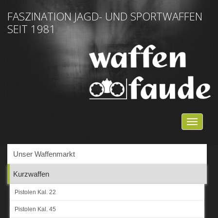
FASZINATION JAGD- UND SPORTWAFFEN
SEIT 1981
NAVIG
EIN-/
Unser Waffenmarkt
Kurzwaffen
Pistolen Kal. 22
Pistolen Kal. 45