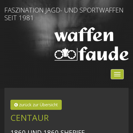
FASZINATION JAGD- UND SPORTWAFFEN
SEIT 1981
NAVIG
EIN-/
zurück zur Übersicht
CENTAUR
1860 UND 1860 SHERIFF