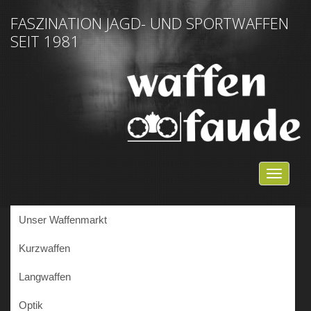
FASZINATION JAGD- UND SPORTWAFFEN
SEIT 1981
NAVIG
EIN-/
Unser Waffenmarkt
Kurzwaffen
Langwaffen
Optik